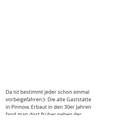
Da ist bestimmt jeder schon einmal 
vorbeigefahren:)- Die alte Gaststätte 
in Pinnow. Erbaut in den 30er Jahren 
fand man dort früher neben der 
Kneipe auch die örtliche Post ( man 
beachte die schönen alten 
Briefkästen :-) ) und einen HO-Markt. 