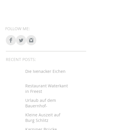
FOLLOW ME:
RECENT POSTS:
Die Ivenacker Eichen
Restaurant Waterkant
in Freest
Urlaub auf dem
Bauernhof-
Schwalbenhof
Kleine Auszeit auf
Brudersdorf
Burg Schlitz
Karniner Brücke